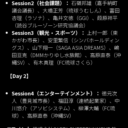
Session2（社会課題）：
石嶺邦雄（嘉手納町
議会議長）、大橋正芳（琉球うむしん）、富田
杏理（ラソナ）、亀井文徳（GGI）、葭原祥平
（読谷ブルーゾーン研究協議会）
Session3（観光・スポーツ）：
上村一郎（東
かがわ市長）、安里繁信（シンバホールディン
グス）、山下翔一（SAGA ASIA DREAMS）、嶋
田亘克（DMMかりゆし水族館）、高原直泰（沖
縄SV）、有木真理（FC琉球さくら）
【Day 2】
Session4（エンターテインメント）：
徳元次
人（豊見城市長）、福田淳（連続起業家）、中
川悠介（アソビシステム）、柳澤大輔（FC琉
球）、高原直泰（沖縄SV）