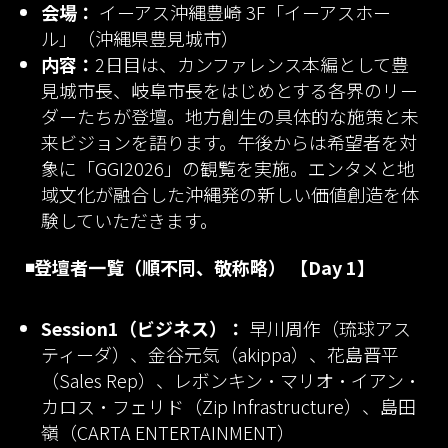
会場：
イーアス沖縄豊崎 3F「イーアスホー
ル」（沖縄県豊見城市）
内容：
2日目は、カンファレンス本編として豊
見城市長、岐阜市長をはじめとする各界のリー
ダーたちが登壇。地方創生の具体的な施策と未
来ビジョンを語ります。午後からは希望者を対
象に「GGI2026」の観覧を実施。エンタメと地
域文化が融合した沖縄発の新しい価値創造を体
験していただきます。
◾️登壇者一覧（順不同、敬称略）
【Day 1】
Session1（ビジネス）：
早川周作（琉球アス
ティーダ）、金谷元気（akippa）、花島晋平
（Sales Rep）、レボンキン・マリオ・イアン・
カロス・フェリド（Zip Infrastructure）、島田
嶺（CARTA ENTERTAINMENT）